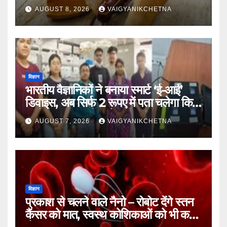
यात्रा का राज
AUGUST 8, 2026
VAIGYANIKCHETNA
विज्ञान
भारतीय वैज्ञानिकों ने बनाया स्मार्ट ‘ई-आई’
डिवाइस, अब सिर्फ 2 रूपए में पता चलेगा कि
पानी कितना जहरीला है।
AUGUST 7, 2026
VAIGYANIKCHETNA
विज्ञान
प्रकाश से चलने वाले नैनो – रोबोट देंगे स्तन
कैंसर को मात, स्वस्थ कोशिकाओं को भी कम