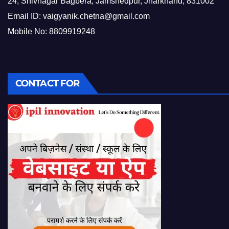
24, Shivnagar Bagbera, Jamshedpur, Jharkhand, 831002
Email ID:
vaigyanik.chetna@gmail.com
Mobile No: 8809919248
CONTACT FOR