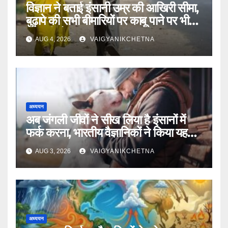
विज्ञान ने बताई इंसानी उम्र की आखिरी सीमा,
बुढ़ापे की सभी बीमारियों पर काबू पाने पर भी
वह नहीं होगा ‘अमर’
AUG 4, 2026
VAIGYANIKCHETNA
अध्ययन
अब जंगली जीवों ने सीख लिया है इंसानों में
फर्क करना, भारतीय वैज्ञानिकों ने किया यह
खुलासा
AUG 3, 2026
VAIGYANIKCHETNA
अध्ययन