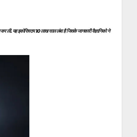
ासिल कर ली. यह इकोसिस्टम 10 लाख साल लंबा है जिसके जानकारी वैज्ञानिको ने