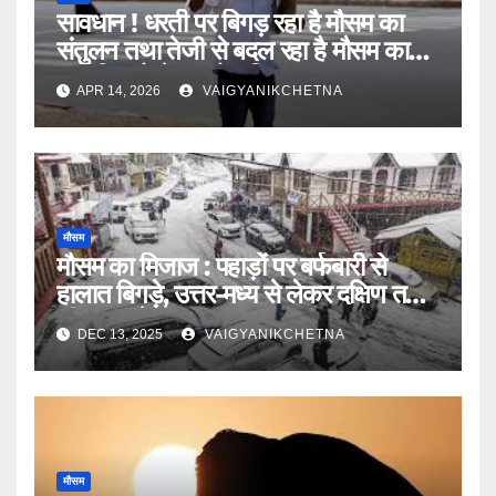
सावधान ! धरती पर बिगड़ रहा है मौसम का
संतुलन तथा तेजी से बदल रहा है मौसम का
पारंपरिक कैलेंडर : वैज्ञानिक
APR 14, 2026
VAIGYANIKCHETNA
मौसम
मौसम का मिजाज : पहाड़ों पर बर्फबारी से
हालात बिगड़े, उत्तर-मध्य से लेकर दक्षिण तक
शीतलहर के आसार
DEC 13, 2025
VAIGYANIKCHETNA
मौसम