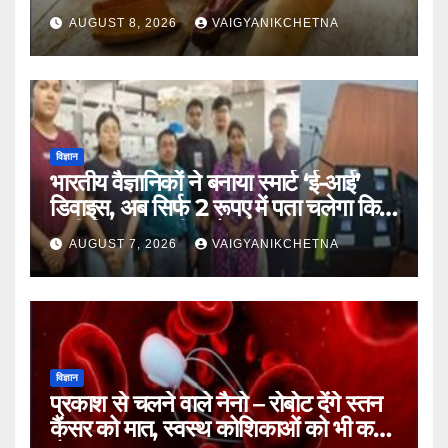
यात्रा का राज
AUGUST 8, 2026
VAIGYANIKCHETNA
विज्ञान
भारतीय वैज्ञानिकों ने बनाया स्मार्ट ‘ई-आई’
डिवाइस, अब सिर्फ 2 रूपए में पता चलेगा कि
पानी कितना जहरीला है।
AUGUST 7, 2026
VAIGYANIKCHETNA
विज्ञान
प्रकाश से चलने वाले नैनो – रोबोट देंगे स्तन
कैंसर को मात, स्वस्थ कोशिकाओं को भी कम