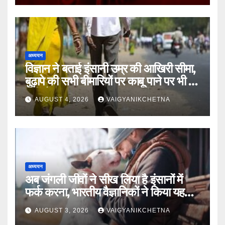
अध्ययन
विज्ञान ने बताई इंसानी उम्र की आखिरी सीमा,
बुढ़ापे की सभी बीमारियों पर काबू पाने पर भी वह
नहीं होगा ‘अमर’
AUGUST 4, 2026
VAIGYANIKCHETNA
अध्ययन
अब जंगली जीवों ने सीख लिया है इंसानों में
फर्क करना, भारतीय वैज्ञानिकों ने किया यह
खुलासा
AUGUST 3, 2026
VAIGYANIKCHETNA