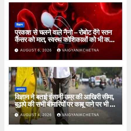
विज्ञान
प्रकाश से चलने वाले नैनो – रोबोट देंगे स्तन
कैंसर को मात, स्वस्थ कोशिकाओं को भी कम
होगा नुकसान
AUGUST 6, 2026
VAIGYANIKCHETNA
अध्ययन
विज्ञान ने बताई इंसानी उम्र की आखिरी सीमा,
बुढ़ापे की सभी बीमारियों पर काबू पाने पर भी वह
नहीं होगा ‘अमर’
AUGUST 4, 2026
VAIGYANIKCHETNA