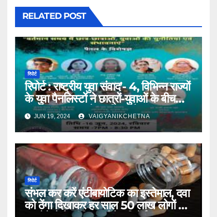
RELATED POST
रिपोर्ट
रिपोर्ट : राष्ट्रीय युवा संवाद’- 4, विभिन्न राज्यों
के युवा पैनलिस्टों ने छात्रों-युवाओं के बीच
संवाद व्यापक बनाने पर दिया जोर
JUN 19, 2024
VAIGYANIKCHETNA
रिपोर्ट
संभल कर करें एंटीबायोटिक का इस्तेमाल, दवा
को ठेंगा दिखाकर हर साल 50 लाख लोगों को