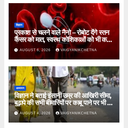
विज्ञान
प्रकाश से चलने वाले नैनो – रोबोट देंगे स्तन
कैंसर को मात, स्वस्थ कोशिकाओं को भी कम
होगा नुकसान
AUGUST 6, 2026
VAIGYANIKCHETNA
अध्ययन
विज्ञान ने बताई इंसानी उम्र की आखिरी सीमा,
बुढ़ापे की सभी बीमारियों पर काबू पाने पर भी वह
नहीं होगा ‘अमर’
AUGUST 4, 2026
VAIGYANIKCHETNA