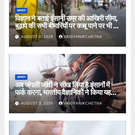
अध्ययन
विज्ञान ने बताई इंसानी उम्र की आखिरी सीमा,
बुढ़ापे की सभी बीमारियों पर काबू पाने पर भी वह
नहीं होगा ‘अमर’
AUGUST 4, 2026
VAIGYANIKCHETNA
अध्ययन
अब जंगली जीवों ने सीख लिया है इंसानों में
फर्क करना, भारतीय वैज्ञानिकों ने किया यह
खुलासा
AUGUST 3, 2026
VAIGYANIKCHETNA