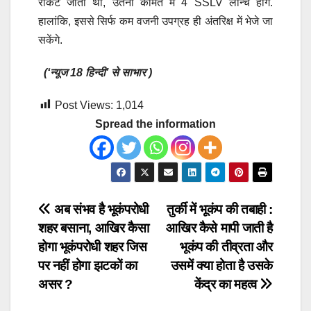
रॉकेट जाता था, उतनी कीमत में 4 SSLV लॉन्च होंगे.
हालांकि, इससे सिर्फ कम वजनी उपग्रह ही अंतरिक्ष में भेजे जा
सकेंगे.
(‘न्यूज 18 हिन्दी’ से साभार )
Post Views:
1,014
Spread the information
Post
अब संभव है भूकंपरोधी
तुर्की में भूकंप की तबाही :
शहर बसाना, आखिर कैसा
आखिर कैसे मापी जाती है
navigation
होगा भूकंपरोधी शहर जिस
भूकंप की तीव्रता और
पर नहीं होगा झटकों का
उसमें क्या होता है उसके
असर ?
केंद्र का महत्व