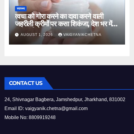
स्वास्थ्य
त्वचा को गोरा करने का दावा करने वाली
जहरीली क्रीमों पर कसा शिकंजा, देश भर में
उठी प्रतिबंध की मांग
AUGUST 1, 2026
VAIGYANIKCHETNA
CONTACT US
24, Shivnagar Bagbera, Jamshedpur, Jharkhand, 831002
Email ID:
vaigyanik.chetna@gmail.com
Mobile No: 8809919248