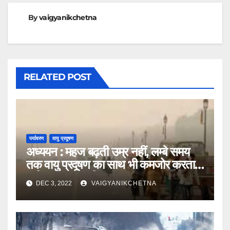
By
vaigyanikchetna
RELATED POST
पर्यावरण
वायु प्रदूषण
अध्ययन : महज बढ़ती उम्र नहीं, लम्बे समय
तक वायु प्रदूषण का साथ भी कमजोर करता है
व्यक्ति का इम्यून सिस्टम
DEC 3, 2022
VAIGYANIKCHETNA