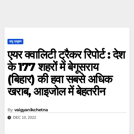
वायु प्रदूषण
एयर क्वालिटी ट्रैकर रिपोर्ट : देश
के 177 शहरों में बेगूसराय
(बिहार) की हवा सबसे अधिक
खराब, आइजोल में बेहतरीन
By
vaigyanikchetna
DEC 10, 2022