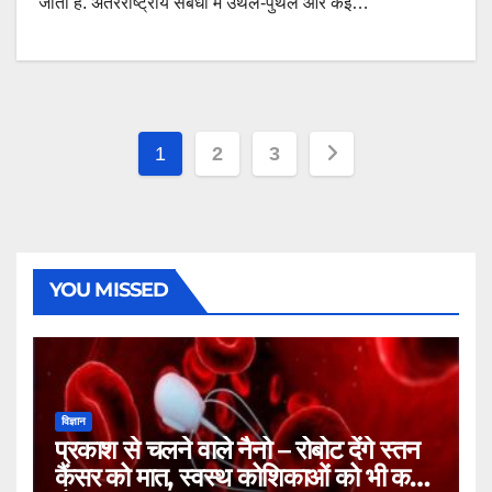
जाता है. अंतरराष्ट्रीय संबंधों में उथल-पुथल और कई…
Posts
1
2
3
navigation
YOU MISSED
विज्ञान
प्रकाश से चलने वाले नैनो – रोबोट देंगे स्तन
कैंसर को मात, स्वस्थ कोशिकाओं को भी कम