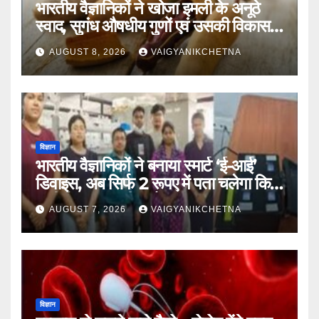
भारतीय वैज्ञानिकों ने खोजा इमली के अनूठे
स्वाद, सुगंध औषधीय गुणों एवं उसकी विकास
यात्रा का राज
AUGUST 8, 2026
VAIGYANIKCHETNA
विज्ञान
भारतीय वैज्ञानिकों ने बनाया स्मार्ट ‘ई-आई’
डिवाइस, अब सिर्फ 2 रूपए में पता चलेगा कि
पानी कितना जहरीला है।
AUGUST 7, 2026
VAIGYANIKCHETNA
विज्ञान