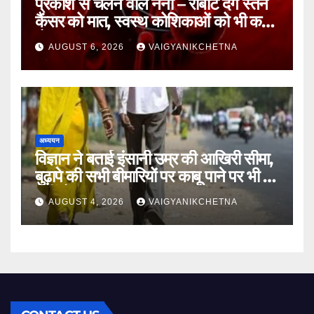
प्रकाश से चलने वाले नैनो – रोबोट देंगे स्तन
कैंसर को मात, स्वस्थ कोशिकाओं को भी कम
होगा नुकसान
AUGUST 6, 2026
VAIGYANIKCHETNA
अध्ययन
विज्ञान ने बताई इंसानी उम्र की आखिरी सीमा,
बुढ़ापे की सभी बीमारियों पर काबू पाने पर भी वह
नहीं होगा ‘अमर’
AUGUST 4, 2026
VAIGYANIKCHETNA