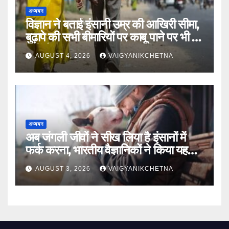
अध्ययन
विज्ञान ने बताई इंसानी उम्र की आखिरी सीमा,
बुढ़ापे की सभी बीमारियों पर काबू पाने पर भी वह
नहीं होगा ‘अमर’
AUGUST 4, 2026
VAIGYANIKCHETNA
अध्ययन
अब जंगली जीवों ने सीख लिया है इंसानों में
फर्क करना, भारतीय वैज्ञानिकों ने किया यह
खुलासा
AUGUST 3, 2026
VAIGYANIKCHETNA