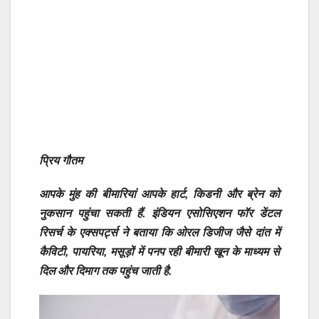
प्रिय गौतम
आपके मुंह की बीमार‍ियां आपके हार्ट, किडनी और ब्रेन को
नुकसान पहुंचा सकती हैं. इंडियन एसोसि‍एशन फॉर डेंटल
रिसर्च के एक्‍सपर्ट्स ने बताया क‍ि ओरल ड‍िजीज जैसे दांत में
कै‍व‍िटी, पायर‍िया, मसूड़ों में पनप रही बीमार‍ी खून के माध्‍यम से
द‍िल और द‍िमाग तक पहुंच जाती है.