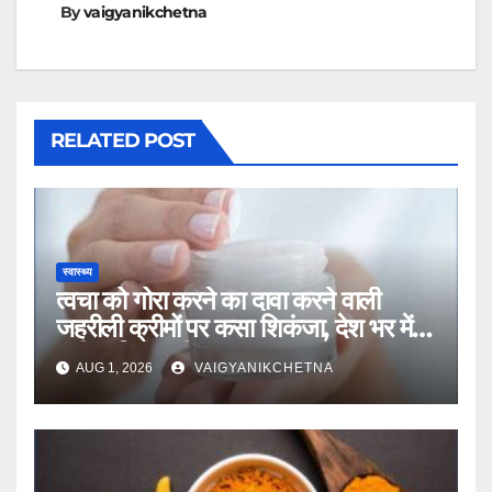
By
vaigyanikchetna
RELATED POST
स्वास्थ्य
त्वचा को गोरा करने का दावा करने वाली
जहरीली क्रीमों पर कसा शिकंजा, देश भर में
उठी प्रतिबंध की मांग
AUG 1, 2026
VAIGYANIKCHETNA