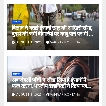
अध्ययन
विज्ञान ने बताई इंसानी उम्र की आखिरी सीमा,
बुढ़ापे की सभी बीमारियों पर काबू पाने पर भी वह
नहीं होगा ‘अमर’
AUGUST 4, 2026
VAIGYANIKCHETNA
अध्ययन
अब जंगली जीवों ने सीख लिया है इंसानों में
फर्क करना, भारतीय वैज्ञानिकों ने किया यह
खुलासा
AUGUST 3, 2026
VAIGYANIKCHETNA