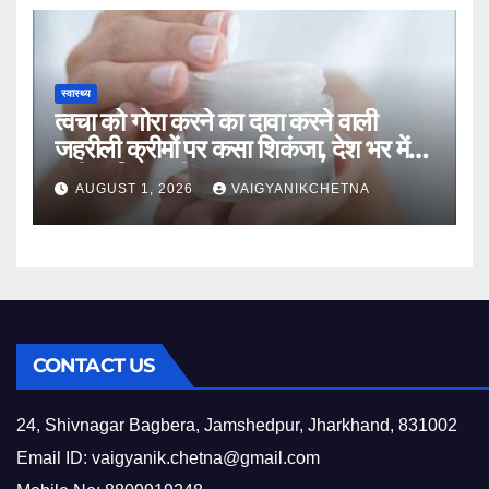
स्वास्थ्य
त्वचा को गोरा करने का दावा करने वाली
जहरीली क्रीमों पर कसा शिकंजा, देश भर में
उठी प्रतिबंध की मांग
AUGUST 1, 2026
VAIGYANIKCHETNA
CONTACT US
24, Shivnagar Bagbera, Jamshedpur, Jharkhand, 831002
Email ID:
vaigyanik.chetna@gmail.com