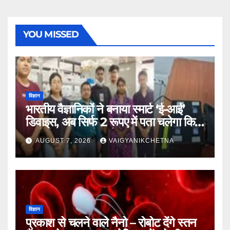
YOU MISSED
विज्ञान
भारतीय वैज्ञानिकों ने बनाया स्मार्ट ‘ई-आई’
डिवाइस, अब सिर्फ 2 रूपए में पता चलेगा कि
पानी कितना जहरीला है।
AUGUST 7, 2026
VAIGYANIKCHETNA
विज्ञान
प्रकाश से चलने वाले नैनो – रोबोट देंगे स्तन