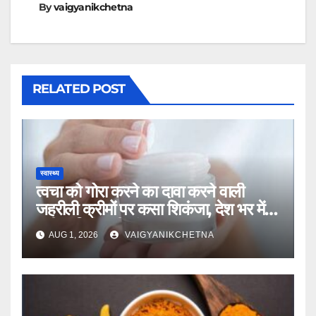
By
vaigyanikchetna
RELATED POST
स्वास्थ्य
त्वचा को गोरा करने का दावा करने वाली
जहरीली क्रीमों पर कसा शिकंजा, देश भर में
उठी प्रतिबंध की मांग
AUG 1, 2026
VAIGYANIKCHETNA