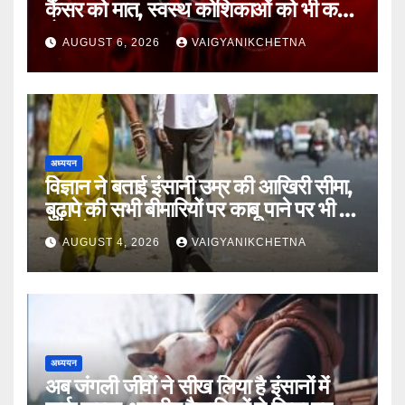
कैंसर को मात, स्वस्थ कोशिकाओं को भी कम
होगा नुकसान
AUGUST 6, 2026
VAIGYANIKCHETNA
अध्ययन
विज्ञान ने बताई इंसानी उम्र की आखिरी सीमा,
बुढ़ापे की सभी बीमारियों पर काबू पाने पर भी वह
नहीं होगा ‘अमर’
AUGUST 4, 2026
VAIGYANIKCHETNA
अध्ययन
अब जंगली जीवों ने सीख लिया है इंसानों में