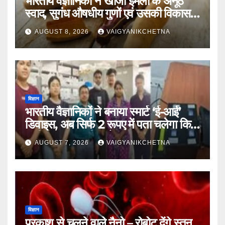
भारतीय वैज्ञानिकों ने खोजा इमली के अनूठे
स्वाद, सुगंध औषधीय गुणों एवं उसकी विकास
यात्रा का राज
AUGUST 8, 2026
VAIGYANIKCHETNA
विज्ञान
भारतीय वैज्ञानिकों ने बनाया स्मार्ट ‘ई-आई’
डिवाइस, अब सिर्फ 2 रूपए में पता चलेगा कि
पानी कितना जहरीला है।
AUGUST 7, 2026
VAIGYANIKCHETNA
विज्ञान
प्रकाश से चलने वाले नैनो – रोबोट देंगे स्तन