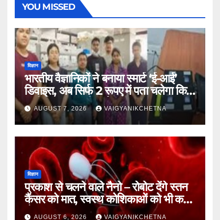
YOU MISSED
विज्ञान
भारतीय वैज्ञानिकों ने बनाया स्मार्ट ‘ई-आई’
डिवाइस, अब सिर्फ 2 रूपए में पता चलेगा कि
पानी कितना जहरीला है।
AUGUST 7, 2026
VAIGYANIKCHETNA
विज्ञान
प्रकाश से चलने वाले नैनो – रोबोट देंगे स्तन
कैंसर को मात, स्वस्थ कोशिकाओं को भी कम
होगा नुकसान
AUGUST 6, 2026
VAIGYANIKCHETNA