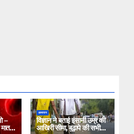
अध्ययन
ो –
विज्ञान ने बताई इंसानी उम्र की
 मात,
आखिरी सीमा, बुढ़ापे की सभी