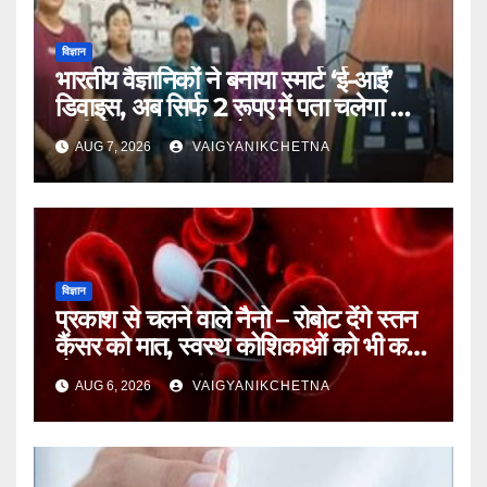
विज्ञान
भारतीय वैज्ञानिकों ने बनाया स्मार्ट ‘ई-आई’
डिवाइस, अब सिर्फ 2 रूपए में पता चलेगा कि
पानी कितना जहरीला है।
AUG 7, 2026
VAIGYANIKCHETNA
विज्ञान
प्रकाश से चलने वाले नैनो – रोबोट देंगे स्तन
कैंसर को मात, स्वस्थ कोशिकाओं को भी कम
होगा नुकसान
AUG 6, 2026
VAIGYANIKCHETNA