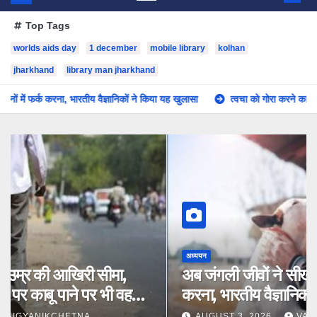
Top Tags
worlds aids day
1 december
mobile library
kolhan
jharkhand
library man jharkhand
वैज्ञानिकों ने किया यह खुलासा
त्वचा को गोरा करने का दावा करने वाली जहरीली क्रीमो
विज्ञान
प्रकाश से चलने वाले नैनो – रोबोट देंगे स्तन
कैंसर को मात, स्वस्थ कोशिकाओं को भी कम होगा
नुकसान
AUGUST 6, 2026
VAIGYANIKCHETNA