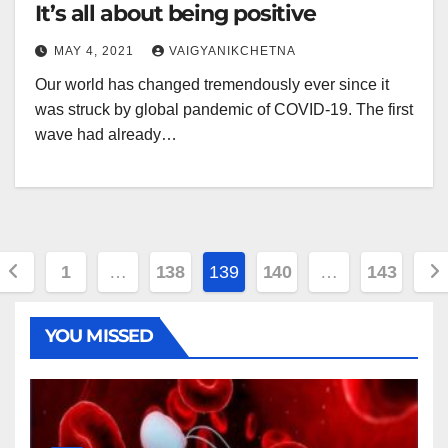
It’s all about being positive
MAY 4, 2021
VAIGYANIKCHETNA
Our world has changed tremendously ever since it
was struck by global pandemic of COVID-19. The first
wave had already…
Posts
1
…
138
139
140
…
143
navigation
YOU MISSED