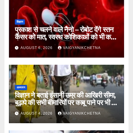
विज्ञान
प्रकाश से चलने वाले नैनो – रोबोट देंगे स्तन
कैंसर को मात, स्वस्थ कोशिकाओं को भी कम
होगा नुकसान
AUGUST 6, 2026
VAIGYANIKCHETNA
अध्ययन
विज्ञान ने बताई इंसानी उम्र की आखिरी सीमा,
बुढ़ापे की सभी बीमारियों पर काबू पाने पर भी वह
नहीं होगा ‘अमर’
AUGUST 4, 2026
VAIGYANIKCHETNA