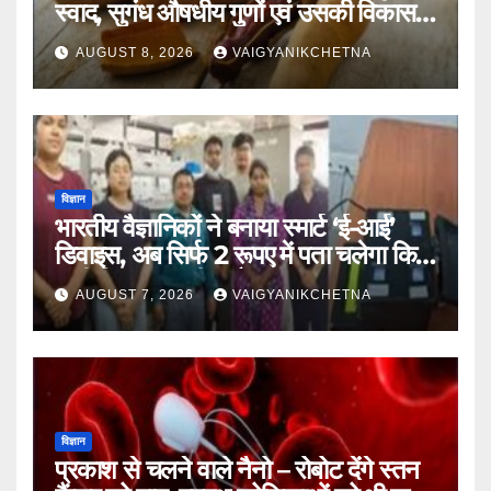
स्वाद, सुगंध औषधीय गुणों एवं उसकी विकास
यात्रा का राज
AUGUST 8, 2026
VAIGYANIKCHETNA
विज्ञान
भारतीय वैज्ञानिकों ने बनाया स्मार्ट ‘ई-आई’
डिवाइस, अब सिर्फ 2 रूपए में पता चलेगा कि
पानी कितना जहरीला है।
AUGUST 7, 2026
VAIGYANIKCHETNA
विज्ञान
प्रकाश से चलने वाले नैनो – रोबोट देंगे स्तन