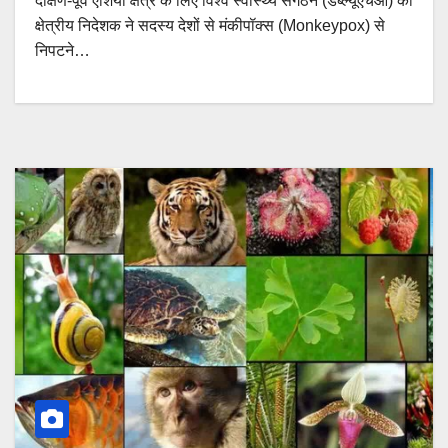
दक्षिण-पूर्व एशिया क्षेत्र के लिए विश्व स्वास्थ्य संगठन (डब्ल्यूएचओ) की
क्षेत्रीय निदेशक ने सदस्य देशों से मंकीपॉक्स (Monkeypox) से
निपटने…