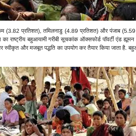
म (3.82 प्रतिशत), तमिलनाडु (4.89 प्रतिशत) और पंजाब (5.59 प्रत
रत का राष्ट्रीय बहुआयामी गरीबी सूचकांक ऑक्सफोर्ड पॉवर्टी एंड ह्य
 पर स्वीकृत और मजबूत पद्धति का उपयोग कर तैयार किया जाता है. बहु