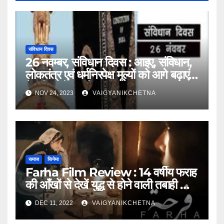
संविधान दिवस
26 नवम्बर, संविधान दिवस : आइए, संविधान,
लोकतंत्र एवं धर्मनिरपेक्ष मूल्यों को आगे बढ़ाएं,
वैज्ञानिक चेतना फैलाएं
NOV 24, 2023
VAIGYANIKCHETNA
समाज
सिनेमा
Farha Film Review : 14 वर्षीय फराह
की आँखों से देखें युद्ध से होने वाली तबाही का
मंजर
DEC 11, 2022
VAIGYANIKCHETNA