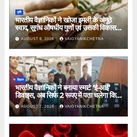
कृषि
भारतीय वैज्ञानिकों ने खोजा इमली के अनूठे
स्वाद, सुगंध औषधीय गुणों एवं उसकी विकास
यात्रा का राज
AUGUST 8, 2026
VAIGYANIKCHETNA
विज्ञान
भारतीय वैज्ञानिकों ने बनाया स्मार्ट ‘ई-आई’
डिवाइस, अब सिर्फ 2 रूपए में पता चलेगा कि
पानी कितना जहरीला है।
AUGUST 7, 2026
VAIGYANIKCHETNA