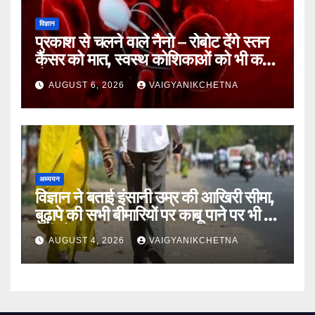
विज्ञान
प्रकाश से चलने वाले नैनो – रोबोट देंगे स्तन
कैंसर को मात, स्वस्थ कोशिकाओं को भी कम
होगा नुकसान
AUGUST 6, 2026
VAIGYANIKCHETNA
अध्ययन
विज्ञान ने बताई इंसानी उम्र की आखिरी सीमा,
बुढ़ापे की सभी बीमारियों पर काबू पाने पर भी वह
नहीं होगा ‘अमर’
AUGUST 4, 2026
VAIGYANIKCHETNA