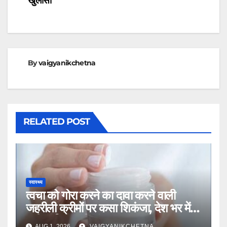
खुलासा
By
vaigyanikchetna
RELATED POST
स्वास्थ्य
त्वचा को गोरा करने का दावा करने वाली
जहरीली क्रीमों पर कसा शिकंजा, देश भर में
उठी प्रतिबंध की मांग
AUG 1, 2026
VAIGYANIKCHETNA