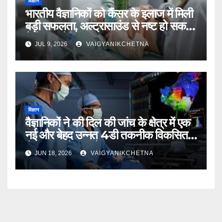
विज्ञान
भारतीय वैज्ञानिकों को कैंसर के इलाज में मिली
बड़ी सफलता, अल्ट्रासाउंड से नष्ट हो सकती
हैं कैंसर कोशिकाएं
JUL 9, 2026
VAIGYANIKCHETNA
विज्ञान
वैज्ञानिकों ने की दिल की जांच के क्षेत्र में एक
नई और बेहद उन्नत 4डी तकनीक विकसित,
रोग का पहले ही लगेगा पता
JUN 18, 2026
VAIGYANIKCHETNA