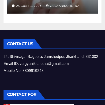
उठी प्रतिबंध की मांग
AUGUST 1, 2026
VAIGYANIKCHETNA
CONTACT US
24, Shivnagar Bagbera, Jamshedpur, Jharkhand, 831002
Email ID:
vaigyanik.chetna@gmail.com
Mobile No: 8809919248
CONTACT FOR