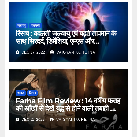
जलवायु
वातावरण
रिसर्च : बदलती जलवायु एवं बढ़ते तापमान के
साथ सिरदर्द, डिमेंशिया, एमएस और
पार्किनसन्स जैसी बीमारियों का खतरा बढ़ा
DEC 17, 2022
VAIGYANIKCHETNA
समाज
सिनेमा
Farha Film Review : 14 वर्षीय फराह
की आँखों से देखें युद्ध से होने वाली तबाही का
मंजर
DEC 11, 2022
VAIGYANIKCHETNA