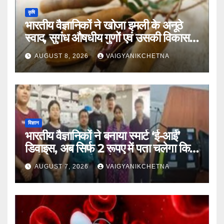
कृषि
भारतीय वैज्ञानिकों ने खोजा इमली के अनूठे
स्वाद, सुगंध औषधीय गुणों एवं उसकी विकास
यात्रा का राज
AUGUST 8, 2026
VAIGYANIKCHETNA
विज्ञान
भारतीय वैज्ञानिकों ने बनाया स्मार्ट ‘ई-आई’
डिवाइस, अब सिर्फ 2 रूपए में पता चलेगा कि
पानी कितना जहरीला है।
AUGUST 7, 2026
VAIGYANIKCHETNA