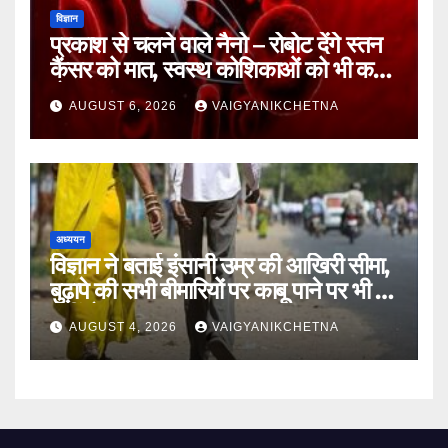
विज्ञान
प्रकाश से चलने वाले नैनो – रोबोट देंगे स्तन
कैंसर को मात, स्वस्थ कोशिकाओं को भी कम
होगा नुकसान
AUGUST 6, 2026
VAIGYANIKCHETNA
अध्ययन
विज्ञान ने बताई इंसानी उम्र की आखिरी सीमा,
बुढ़ापे की सभी बीमारियों पर काबू पाने पर भी वह
नहीं होगा ‘अमर’
AUGUST 4, 2026
VAIGYANIKCHETNA