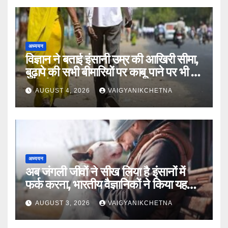
अध्ययन
विज्ञान ने बताई इंसानी उम्र की आखिरी सीमा,
बुढ़ापे की सभी बीमारियों पर काबू पाने पर भी वह
नहीं होगा ‘अमर’
AUGUST 4, 2026
VAIGYANIKCHETNA
अध्ययन
अब जंगली जीवों ने सीख लिया है इंसानों में
फर्क करना, भारतीय वैज्ञानिकों ने किया यह
खुलासा
AUGUST 3, 2026
VAIGYANIKCHETNA