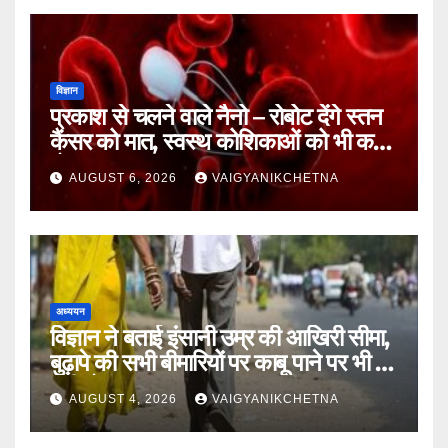
विज्ञान
प्रकाश से चलने वाले नैनो – रोबोट देंगे स्तन
कैंसर को मात, स्वस्थ कोशिकाओं को भी कम
होगा नुकसान
AUGUST 6, 2026
VAIGYANIKCHETNA
अध्ययन
विज्ञान ने बताई इंसानी उम्र की आखिरी सीमा,
बुढ़ापे की सभी बीमारियों पर काबू पाने पर भी वह
नहीं होगा ‘अमर’
AUGUST 4, 2026
VAIGYANIKCHETNA