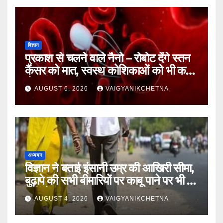
विज्ञान
प्रकाश से चलने वाले नैनो – रोबोट देंगे स्तन
कैंसर को मात, स्वस्थ कोशिकाओं को भी कम
होगा नुकसान
AUGUST 6, 2026
VAIGYANIKCHETNA
अध्ययन
विज्ञान ने बताई इंसानी उम्र की आखिरी सीमा,
बुढ़ापे की सभी बीमारियों पर काबू पाने पर भी वह
नहीं होगा ‘अमर’
AUGUST 4, 2026
VAIGYANIKCHETNA