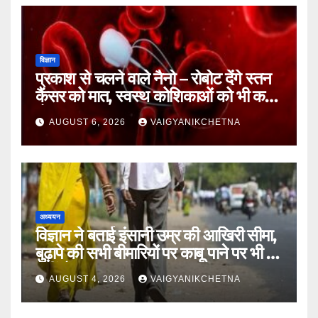
विज्ञान
प्रकाश से चलने वाले नैनो – रोबोट देंगे स्तन
कैंसर को मात, स्वस्थ कोशिकाओं को भी कम
होगा नुकसान
AUGUST 6, 2026
VAIGYANIKCHETNA
अध्ययन
विज्ञान ने बताई इंसानी उम्र की आखिरी सीमा,
बुढ़ापे की सभी बीमारियों पर काबू पाने पर भी वह
नहीं होगा ‘अमर’
AUGUST 4, 2026
VAIGYANIKCHETNA